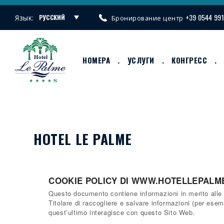
+39 0544 99
Язык:
РУССКИЙ
Бронирование центр
ITALIANO
ENGLISH
НОМЕРА
УСЛУГИ
КОНГРЕСС
DEUTSCH
FRANÇAIS
HOTEL LE PALME
COOKIE POLICY DI WWW.HOTELLEPALME
Hotel Le
Questo documento contiene informazioni in merito alle 
Titolare di raccogliere e salvare informazioni (per esem
Palme
quest’ultimo interagisce con questo Sito Web.