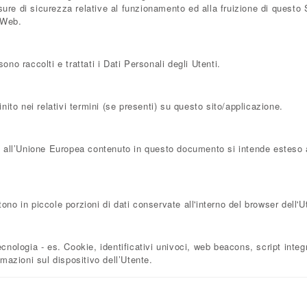
isure di sicurezza relative al funzionamento ed alla fruizione di questo
o Web.
o raccolti e trattati i Dati Personali degli Utenti.
ito nei relativi termini (se presenti) su questo sito/applicazione.
 all’Unione Europea contenuto in questo documento si intende esteso a 
o in piccole porzioni di dati conservate all'interno del browser dell'U
ologia - es. Cookie, identificativi univoci, web beacons, script integra
mazioni sul dispositivo dell’Utente.