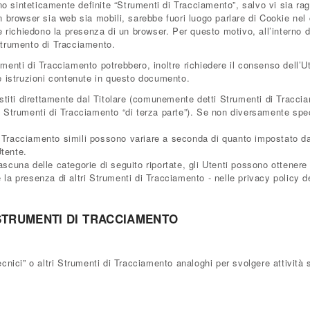
o sinteticamente definite “Strumenti di Tracciamento”, salvo vi sia ragi
rowser sia web sia mobili, sarebbe fuori luogo parlare di Cookie nel co
richiedono la presenza di un browser. Per questo motivo, all’interno d
 Strumento di Tracciamento.
rumenti di Tracciamento potrebbero, inoltre richiedere il consenso dell
 istruzioni contenute in questo documento.
titi direttamente dal Titolare (comunemente detti Strumenti di Traccia
i Strumenti di Tracciamento “di terza parte”). Se non diversamente speci
 Tracciamento simili possono variare a seconda di quanto impostato dal 
Utente.
ascuna delle categorie di seguito riportate, gli Utenti possono ottenere 
la presenza di altri Strumenti di Tracciamento - nelle privacy policy dei 
STRUMENTI DI TRACCIAMENTO
ici” o altri Strumenti di Tracciamento analoghi per svolgere attività 