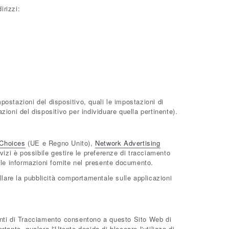
irizzi:
postazioni del dispositivo, quali le impostazioni di
zioni del dispositivo per individuare quella pertinente).
eChoices
(UE e Regno Unito),
Network Advertising
vizi è possibile gestire le preferenze di tracciamento
 alle informazioni fornite nel presente documento.
llare la pubblicità comportamentale sulle applicazioni
umenti di Tracciamento consentono a questo Sito Web di
tanto, qualora l'Utente decida di bloccare l'utilizzo di