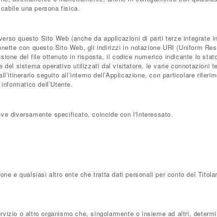
ficabile una persona fisica.
rso questo Sito Web (anche da applicazioni di parti terze integrate in q
nette con questo Sito Web, gli indirizzi in notazione URI (Uniform Resour
ensione del file ottenuto in risposta, il codice numerico indicante lo stat
 del sistema operativo utilizzati dal visitatore, le varie connotazioni t
ll’itinerario seguito all’interno dell’Applicazione, con particolare rifer
 informatico dell’Utente.
ove diversamente specificato, coincide con l'Interessato.
ione e qualsiasi altro ente che tratta dati personali per conto del Tito
servizio o altro organismo che, singolarmente o insieme ad altri, determin