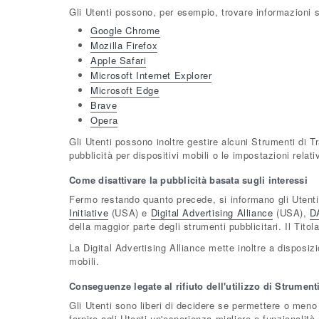
Gli Utenti possono, per esempio, trovare informazioni su
Google Chrome
Mozilla Firefox
Apple Safari
Microsoft Internet Explorer
Microsoft Edge
Brave
Opera
Gli Utenti possono inoltre gestire alcuni Strumenti di T
pubblicità per dispositivi mobili o le impostazioni relat
Come disattivare la pubblicità basata sugli interessi
Fermo restando quanto precede, si informano gli Utenti 
Initiative
(USA) e
Digital Advertising Alliance
(USA),
D
della maggior parte degli strumenti pubblicitari. Il Titol
La Digital Advertising Alliance mette inoltre a disposi
mobili.
Conseguenze legate al rifiuto dell'utilizzo di Strumen
Gli Utenti sono liberi di decidere se permettere o meno
fornire agli Utenti un'esperienza migliore e funzionalità