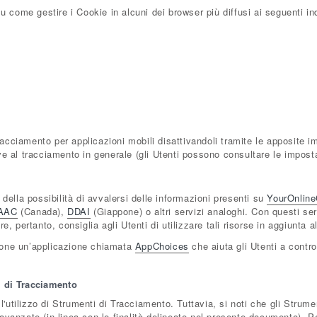
 come gestire i Cookie in alcuni dei browser più diffusi ai seguenti ind
racciamento per applicazioni mobili disattivandoli tramite le apposite im
ive al tracciamento in generale (gli Utenti possono consultare le imposta
della possibilità di avvalersi delle informazioni presenti su
YourOnlin
AAC
(Canada),
DDAI
(Giappone) o altri servizi analoghi. Con questi ser
are, pertanto, consiglia agli Utenti di utilizzare tali risorse in aggiunta
zione un’applicazione chiamata
AppChoices
che aiuta gli Utenti a contro
ti di Tracciamento
 l'utilizzo di Strumenti di Tracciamento. Tuttavia, si noti che gli Str
 avanzate (in linea con le finalità delineate nel presente documento). Per