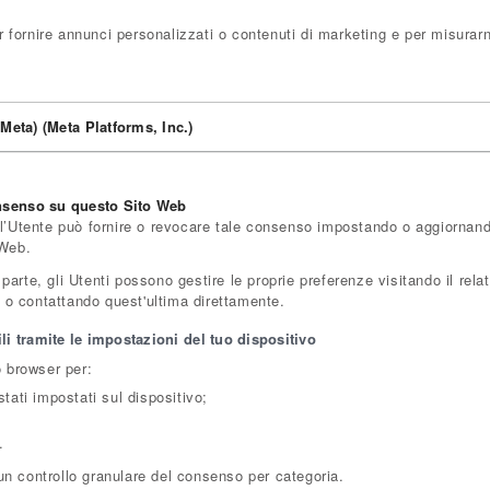
fornire annunci personalizzati o contenuti di marketing e per misurarn
Meta) (Meta Platforms, Inc.)
onsenso su questo Sito Web
 l’Utente può fornire o revocare tale consenso impostando o aggiornando 
 Web.
rte, gli Utenti possono gestire le proprie preferenze visitando il relativ
te o contattando quest'ultima direttamente.
i tramite le impostazioni del tuo dispositivo
o browser per:
tati impostati sul dispositivo;
.
un controllo granulare del consenso per categoria.