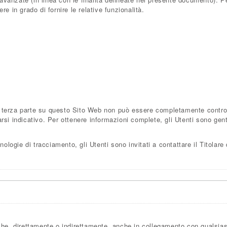
e in grado di fornire le relative funzionalità.
terza parte su questo Sito Web non può essere completamente controlla
si indicativo. Per ottenere informazioni complete, gli Utenti sono genti
nologie di tracciamento, gli Utenti sono invitati a contattare il Titolare
he, direttamente o indirettamente, anche in collegamento con qualsias